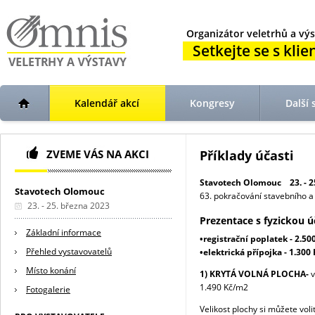
Organizátor veletrhů a výs
Setkejte se s klien
Kalendář akcí
Kongresy
Další 
ZVEME VÁS NA AKCI
Příklady účasti
Stavotech Olomouc 23. - 25
Stavotech Olomouc
63. pokračování stavebního a
23. - 25. března 2023
Prezentace s fyzickou ú
Základní informace
•registrační poplatek - 2.50
Přehled vystavovatelů
•elektrická přípojka - 1.300 
Místo konání
1) KRYTÁ VOLNÁ PLOCHA-
v
1.490 Kč/m2
Fotogalerie
Velikost plochy si můžete vol