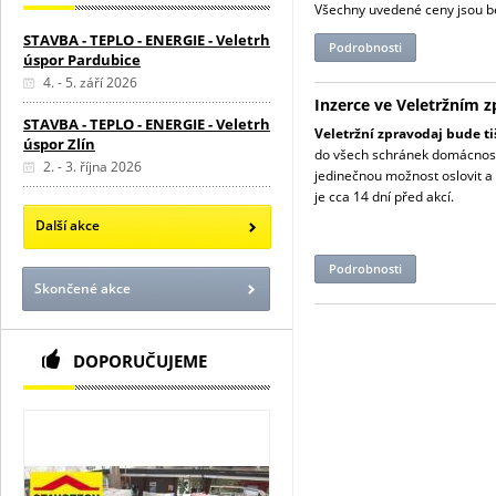
Všechny uvedené ceny jsou b
STAVBA - TEPLO - ENERGIE - Veletrh
Podrobnosti
úspor Pardubice
4. - 5. září 2026
Inzerce ve Veletržním z
STAVBA - TEPLO - ENERGIE - Veletrh
Veletržní zpravodaj bude ti
úspor Zlín
do všech schránek domácnost
2. - 3. října 2026
jedinečnou možnost oslovit a 
je cca 14 dní před akcí.
Další akce
Podrobnosti
Skončené akce
DOPORUČUJEME