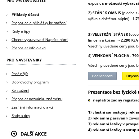
PRO VYSTAVOVATELE
expozic
s možností vybrat s
2) STÁNEK OMNIS
(plocha s 
Příklady účasti
výška s drátěnou výplní) -
1.7
Propozice a příhlášky ke stažení
Rady a tipy
3) VELETRŽNÍ STÁNEK
(obvod
Chcete vystavovat? Napište nám!
límcem a košem) -
2.290 Kč/
Všechny uvedené ceny jsou b
Přeposlat info o akci
4)
VENKOVNÍ PLOCHA - 790
PRO NÁVŠTĚVNÍKY
Všechny uvedené ceny jsou b
Proč přijít
Podrobnosti
Objedn
Doprovodný program
Ke stažení
Prezentace bez fyzické 
Přeposlat pozvánku známénu
neplatíte žádný registra
Zasílání informací o akci
1) vlastní samostojný rekla
Rady a tipy
2) reklamní paravan
k zavěš
3) reklamní letáky v prosp
4) reklamní letáky u vstupu
DALŠÍ AKCE