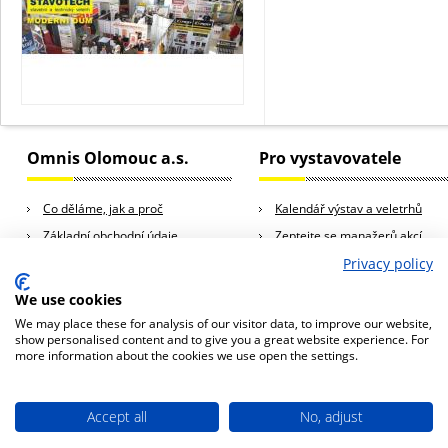
Omnis Olomouc a.s.
Pro vystavovatele
Co děláme, jak a proč
Kalendář výstav a veletrhů
Základní obchodní údaje
Zeptejte se manažerů akcí
Kariéra
Rady a tipy pro vystavovatele
Privacy policy
Kontakty
We use cookies
We may place these for analysis of our visitor data, to improve our website,
show personalised content and to give you a great website experience. For
more information about the cookies we use open the settings.
© 2013 Omnis Olomouc a.s., všechna práva vyhrazena
Omnis Olomouc a.s., Horní Lán 10a, 779 00 Olomouc, Česká republika
tel.: +420 588 881 444, e-mail:
omnis@omnis.cz
Naše stránky používají cookies. Pokud budete naše stránky nadále používat,
Accept all
No, adjust
považujeme to za za váš souhlas s používáním cookies na stránkách. Více
Zásady používání souborů cookie
informací o cookies a jejich nastavení najdete
zde
.
OK