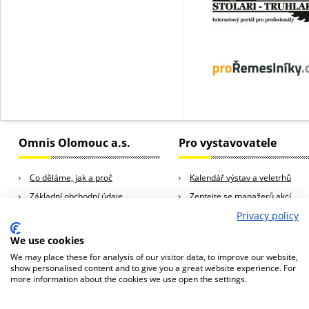
Omnis Olomouc a.s.
Pro vystavovatele
Co děláme, jak a proč
Kalendář výstav a veletrhů
Základní obchodní údaje
Zeptejte se manažerů akcí
Kariéra
Rady a tipy pro vystavovatele
Privacy policy
Kontakty
We use cookies
We may place these for analysis of our visitor data, to improve our website,
show personalised content and to give you a great website experience. For
more information about the cookies we use open the settings.
© 2013 Omnis Olomouc a.s., všechna práva vyhrazena
Omnis Olomouc a.s., Horní Lán 10a, 779 00 Olomouc, Česká republika