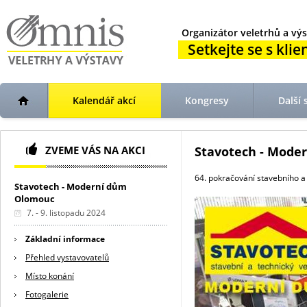
Organizátor veletrhů a výs
Setkejte se s klien
Kalendář akcí
Kongresy
Další 
ZVEME VÁS NA AKCI
Stavotech - Moder
64. pokračování stavebního a
Stavotech - Moderní dům
Olomouc
7. - 9. listopadu 2024
Základní informace
Přehled vystavovatelů
Místo konání
Fotogalerie