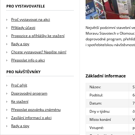
PRO VYSTAVOVATELE
Proč vystavovat na akci
Příklady účasti
Největší podzimní stavební ve
Moravu Stavotech v Olomouci 
Propozice a příhlášky ke stažení
doprovodné program, přehlídka
Rady a tipy
i spotřebitelskou návštěvností
Chcete vystavovat? Napište nám!
Přeposlat info o akci
PRO NÁVŠTĚVNÍKY
Základní informace
Proč přijít
Název:
S
Doprovodný program
Podtitul:
6
Ke stažení
Datum:
7
Přeposlat pozvánku známénu
Dny v týdnu:
č
Zasílání informací o akci
Místo konání
V
Rady a tipy
Vstupné:
p