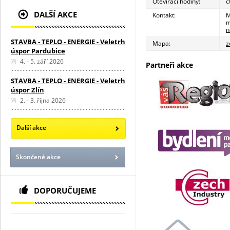
Otevírací hodiny:
č
DALŠÍ AKCE
Kontakt:
M
m
n
STAVBA - TEPLO - ENERGIE - Veletrh
Mapa:
z
úspor Pardubice
4. - 5. září 2026
Partneři akce
STAVBA - TEPLO - ENERGIE - Veletrh
úspor Zlín
2. - 3. října 2026
Další akce
Skončené akce
DOPORUČUJEME