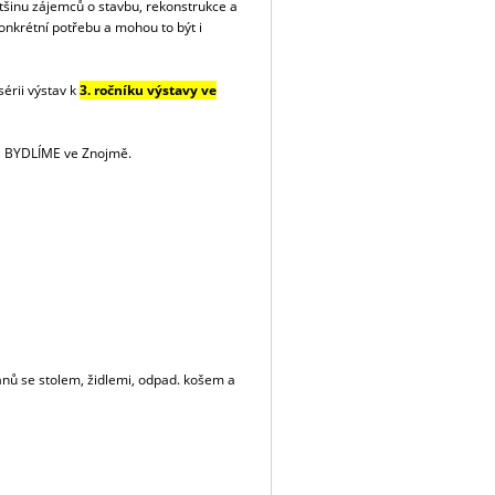
ětšinu zájemců o stavbu, rekonstrukce a
konkrétní potřebu a mohou to být i
érii výstav k
3. ročníku
výstavy ve
E, BYDLÍME ve Znojmě.
nů se stolem, židlemi, odpad. košem a