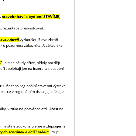
av
stavebnictví a bydlení STAVÍME,
í prezentace přesvědčovat.
ovou zbraň
vyzkoušet. Slovo zbraň
 - o pozornost zákazníka. A zákazníka
í
- a ti se někdy dříve, někdy později
ří spoléhají jen na inzerci a neosobní
ru účast na regionální stavební výstavě
erce v regionálním tisku. Její efekt je
áky, vizitka na pozvánce atd. Účast na
ami a stále zdokonalujeme a zlepšujeme
ky do schránek a další média
- to je