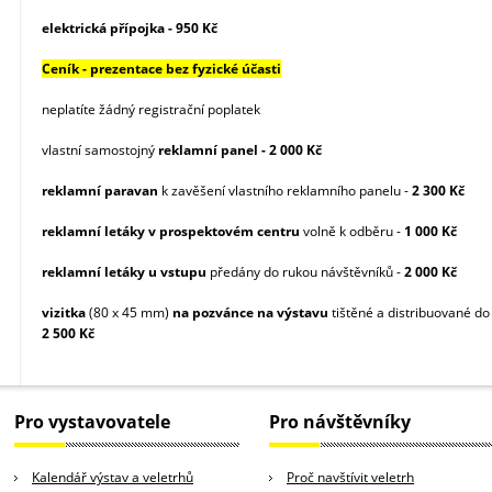
elektrická přípojka - 950 Kč
Ceník - prezentace bez fyzické účasti
neplatíte žádný registrační poplatek
vlastní samostojný
reklamní panel - 2 000 Kč
reklamní paravan
k zavěšení vlastního reklamního panelu -
2 300 Kč
reklamní letáky v prospektovém centru
volně k odběru -
1 000 Kč
reklamní letáky u vstupu
předány do rukou návštěvníků -
2 000 Kč
vizitka
(80 x 45 mm)
na pozvánce na výstavu
tištěné a distribuované do
2 500 Kč
Pro vystavovatele
Pro návštěvníky
Kalendář výstav a veletrhů
Proč navštívit veletrh