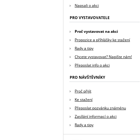
Napsali o akci
PRO VYSTAVOVATELE
Proč vystavovat na akci
Propozice a příhlášky ke stažení
Rady a tipy
Chcete vystavovat? Napište nám!
Přeposlat info o akci
PRO NÁVŠTĚVNÍKY
Proč přijít
Ke stažení
Přeposlat pozvánku známénu
Zasílání informací o akci
Rady a tipy