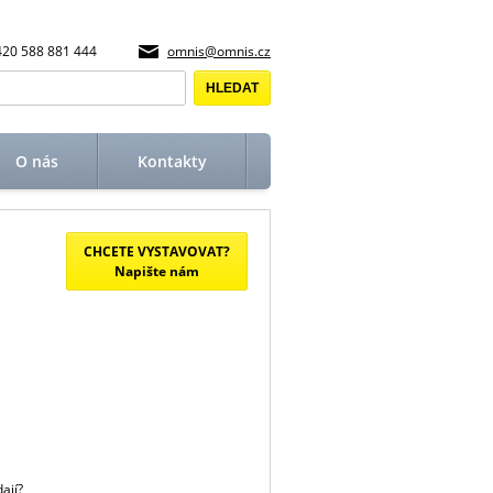
420 588 881 444
omnis@omnis.cz
O nás
Kontakty
CHCETE VYSTAVOVAT?
Napište nám
ají?