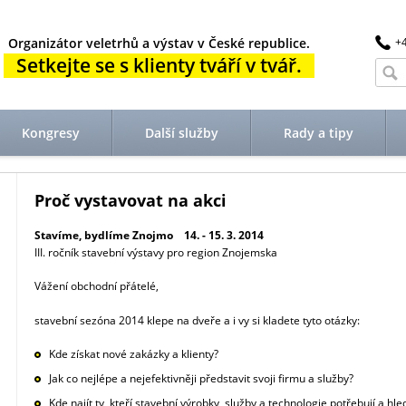
Organizátor veletrhů a výstav v České republice.
+
Setkejte se s klienty tváří v tvář.
Kongresy
Další služby
Rady a tipy
Proč vystavovat na akci
Stavíme, bydlíme Znojmo 14. - 15. 3. 2014
III. ročník stavební výstavy pro region Znojemska
Vážení obchodní přátelé,
stavební sezóna 2014 klepe na dveře a i vy si kladete tyto otázky:
Kde získat nové zakázky a klienty?
Jak co nejlépe a nejefektivněji představit svoji firmu a služby?
Kde najít ty, kteří stavební výrobky, služby a technologie potřebují a hled