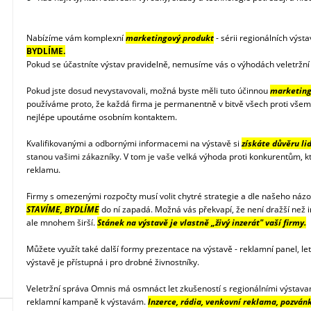
Nabízíme vám komplexní
marketingový produkt
- sérii regionálních výst
BYDLÍME.
Pokud se účastníte výstav pravidelně, nemusíme vás o výhodách veletržn
Pokud jste dosud nevystavovali, možná byste měli tuto účinnou
marketing
používáme proto, že každá firma je permanentně v bitvě všech proti všem
nejlépe upoutáme osobním kontaktem.
Kvalifikovanými a odbornými informacemi na výstavě si
získáte důvěru lid
stanou vašimi zákazníky. V tom je vaše velká výhoda proti konkurentům, kte
reklamu.
Firmy s omezenými rozpočty musí volit chytré strategie a dle našeho názo
STAVÍME, BYDLÍME
do ní zapadá. Možná vás překvapí, že není dražší než inz
ale mnohem širší.
Stánek na výstavě je vlastně „živý inzerát" vaší firmy.
Můžete využít také další formy prezentace na výstavě - reklamní panel, let
výstavě je přístupná i pro drobné živnostníky.
Veletržní správa Omnis má osmnáct let zkušeností s regionálními výstav
reklamní kampaně k výstavám.
Inzerce, rádia, venkovní reklama, pozván