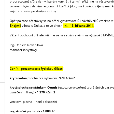
propracovaná síť reklamy, která v konkrétní termín přitáhne na výstavu v
vybavení bytu v daném regionu. Ti, kteří přijdou, mají o něco zájem, mají 
zájemci o vaše produkty a služby.
Opět po roce přestávky se na přání vystavovatelů i návštěvníků vracíme v s
Znojmě
v hotelu Dukla, a to ve dnech
14. - 15. března 2014.
Vážení obchodní přátelé, těšíme se na setkání s vámi na výstavě STAVÍM
Ing. Daniela Nevtípilová
manažerka výstavy
Ceník - prezentace s fyzickou účastí
krytá volná plocha
bez vybavení -
970 Kč/m2
krytá plocha se stánkem Omnis
(expozice vytvořená z drátěných parava
označením firmy) -
1 270 Kč/m2
venkovní plocha - není k dispozici
registrační poplatek - 1 000 Kč