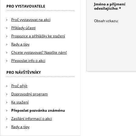
Jméno a příjmení
PRO VYSTAVOVATELE
odesílajícího: *
Proč vystavovat na akci
Obsah vzkazu:
Příklady účasti
Propozice a příhlášky ke stažení
Rady a tipy
Chcete vystavovat? Napište nám!
Přeposlat info o akci
PRO NÁVŠTĚVNÍKY
Proč přijít
Doprovodný program
Ke stažení
Přeposlat pozvánku známénu
Zasílání informací o akci
Rady a tipy