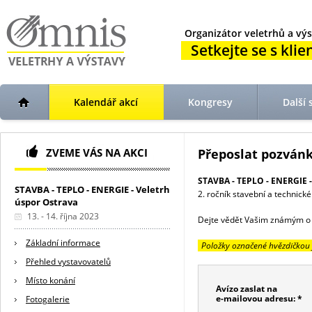
Organizátor veletrhů a výs
Setkejte se s klien
Kalendář akcí
Kongresy
Další 
ZVEME VÁS NA AKCI
Přeposlat pozvá
STAVBA - TEPLO - ENERGIE - 
STAVBA - TEPLO - ENERGIE - Veletrh
2. ročník stavební a technick
úspor Ostrava
13. - 14. října 2023
Dejte vědět Vašim známým o té
Základní informace
Položky označené hvězdičkou 
Přehled vystavovatelů
Místo konání
Avízo zaslat na
e-mailovou adresu: *
Fotogalerie