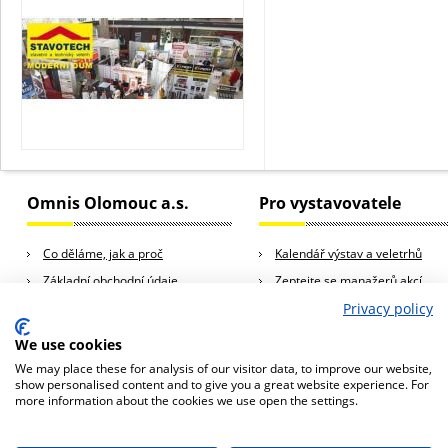
Omnis Olomouc a.s.
Pro vystavovatele
Co děláme, jak a proč
Kalendář výstav a veletrhů
Základní obchodní údaje
Zeptejte se manažerů akcí
Kariéra
Rady a tipy pro vystavovatele
Privacy policy
Kontakty
We use cookies
We may place these for analysis of our visitor data, to improve our website,
show personalised content and to give you a great website experience. For
more information about the cookies we use open the settings.
© 2013 Omnis Olomouc a.s., všechna práva vyhrazena
Omnis Olomouc a.s., Horní Lán 10a, 779 00 Olomouc, Česká republika
tel.: +420 588 881 444, e-mail:
omnis@omnis.cz
Naše stránky používají cookies. Pokud budete naše stránky nadále používat,