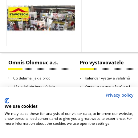
Omnis Olomouc a.s.
Pro vystavovatele
Co děláme, jak a proč
Kalendář výstav a veletrhů
Základní obchodní údaje
Zeptejte se manažerů akcí
Kariéra
Rady a tipy pro vystavovatele
Privacy policy
Kontakty
We use cookies
We may place these for analysis of our visitor data, to improve our website,
show personalised content and to give you a great website experience. For
more information about the cookies we use open the settings.
© 2013 Omnis Olomouc a.s., všechna práva vyhrazena
Omnis Olomouc a.s., Horní Lán 10a, 779 00 Olomouc, Česká republika
tel.: +420 588 881 444, e-mail:
omnis@omnis.cz
Naše stránky používají cookies. Pokud budete naše stránky nadále používat,