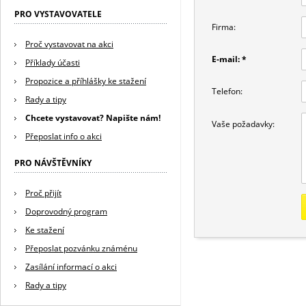
PRO VYSTAVOVATELE
Firma:
Proč vystavovat na akci
E-mail: *
Příklady účasti
Propozice a příhlášky ke stažení
Telefon:
Rady a tipy
Chcete vystavovat? Napište nám!
Vaše požadavky:
Přeposlat info o akci
PRO NÁVŠTĚVNÍKY
Proč přijít
Doprovodný program
Ke stažení
Přeposlat pozvánku známénu
Zasílání informací o akci
Rady a tipy