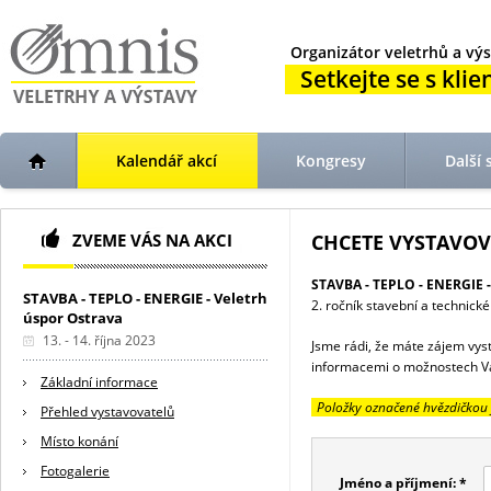
Organizátor veletrhů a výs
Setkejte se s klien
Kalendář akcí
Kongresy
Další 
ZVEME VÁS NA AKCI
CHCETE VYSTAVOV
STAVBA - TEPLO - ENERGIE - 
STAVBA - TEPLO - ENERGIE - Veletrh
2. ročník stavební a technick
úspor Ostrava
13. - 14. října 2023
Jsme rádi, že máte zájem vys
informacemi o možnostech Vaš
Základní informace
Položky označené hvězdičkou 
Přehled vystavovatelů
Místo konání
Fotogalerie
Jméno a příjmení: *