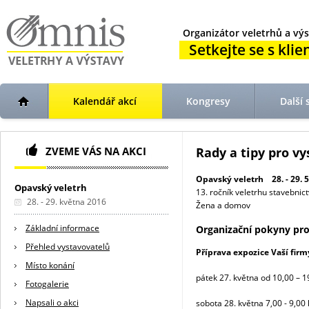
Organizátor veletrhů a výs
Setkejte se s klien
Kalendář akcí
Kongresy
Další 
ZVEME VÁS NA AKCI
Rady a tipy pro v
Opavský veletrh 28. - 29. 5
Opavský veletrh
13. ročník veletrhu stavebnic
28. - 29. května 2016
Žena a domov
Základní informace
Organizační pokyny pro
Přehled vystavovatelů
Příprava expozice Vaší firm
Místo konání
pátek 27. května od 10,00 – 1
Fotogalerie
Napsali o akci
sobota 28. května 7,00 - 9,00