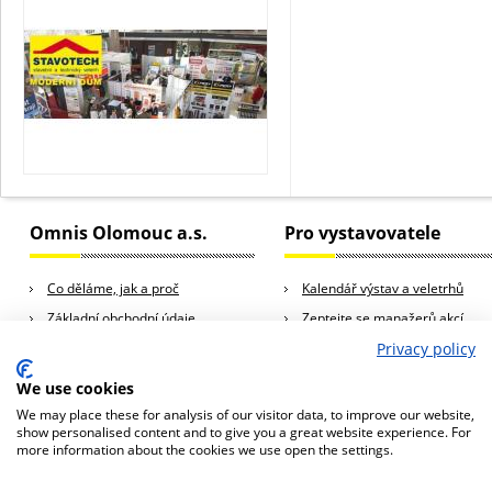
Omnis Olomouc a.s.
Pro vystavovatele
Co děláme, jak a proč
Kalendář výstav a veletrhů
Základní obchodní údaje
Zeptejte se manažerů akcí
Kariéra
Rady a tipy pro vystavovatele
Privacy policy
Kontakty
We use cookies
We may place these for analysis of our visitor data, to improve our website,
show personalised content and to give you a great website experience. For
more information about the cookies we use open the settings.
© 2013 Omnis Olomouc a.s., všechna práva vyhrazena
Omnis Olomouc a.s., Horní Lán 10a, 779 00 Olomouc, Česká republika