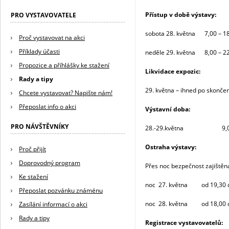
Přístup v době výstavy:
PRO VYSTAVOVATELE
sobota 28. května 7,00 – 18
Proč vystavovat na akci
Příklady účasti
neděle 29. května 8,00 – 22
Propozice a příhlášky ke stažení
Likvidace expozic:
Rady a tipy
29. května – ihned po skončen
Chcete vystavovat? Napište nám!
Přeposlat info o akci
Výstavní doba:
PRO NÁVŠTĚVNÍKY
28.-29.května 9,00 –
Ostraha výstavy:
Proč přijít
Doprovodný program
Přes noc bezpečnost zajiště
Ke stažení
noc 27. květ
Přeposlat pozvánku známénu
noc 28. května od 18,00 d
Zasílání informací o akci
Rady a tipy
Registrace vystavovatelů: