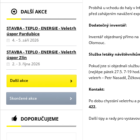
Probíhá u vchodu do haly v I
DALŠÍ AKCE
před zahájením navážení exp
Dodatečný inventář:
STAVBA - TEPLO - ENERGIE - Veletrh
úspor Pardubice
Inventář objednaný přímo na m
4. - 5. září 2026
Olomouc.
STAVBA - TEPLO - ENERGIE - Veletrh
Služba letáky návštěvníků
úspor Zlín
2. - 3. října 2026
Pokud jste si objednali služb
(nejlépe pátek 27.5. 7-19 ho
veletrh – Petr Nasadil, Žižko
Další akce
Kontakt:
Skončené akce
Po dobu chystání veletrhu a 
422.
DOPORUČUJEME
Další tipy a rady pro vystavo