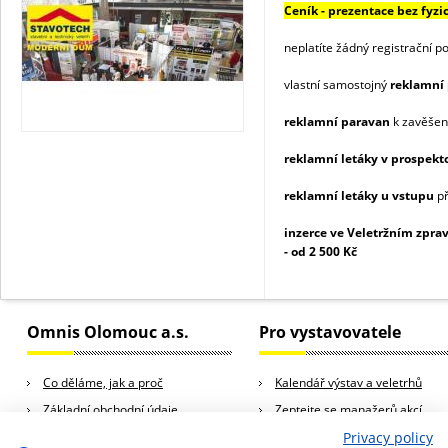
Ceník - prezentace bez fyzi
neplatíte žádný registrační p
vlastní samostojný
reklamní 
reklamní paravan
k zavěšení
reklamní letáky v prospek
reklamní letáky u vstupu
př
inzerce ve Veletržním zpra
- od 2 500 Kč
Omnis Olomouc a.s.
Pro vystavovatele
Co děláme, jak a proč
Kalendář výstav a veletrhů
Základní obchodní údaje
Zeptejte se manažerů akcí
Kariéra
Rady a tipy pro vystavovatele
Privacy policy