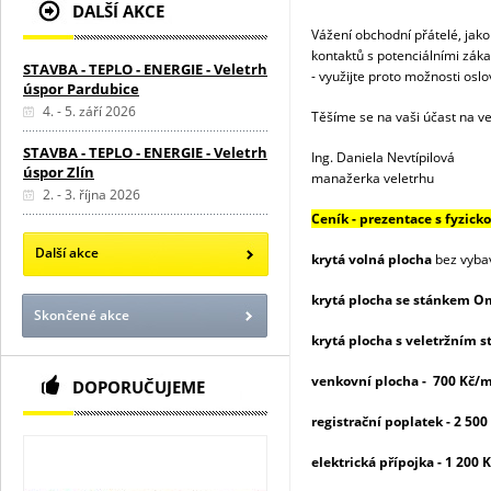
DALŠÍ AKCE
Vážení obchodní přátelé, jak
kontaktů s potenciálními záka
STAVBA - TEPLO - ENERGIE - Veletrh
- využijte proto možnosti oslov
úspor Pardubice
4. - 5. září 2026
Těšíme se na vaši účast na v
STAVBA - TEPLO - ENERGIE - Veletrh
Ing. Daniela Nevtípilová
úspor Zlín
manažerka veletrhu
2. - 3. října 2026
Ceník - prezentace s fyzick
Další akce
krytá volná plocha
bez vyba
krytá plocha se stánkem O
Skončené akce
krytá plocha s veletržním 
venkovní plocha - 700 Kč/
DOPORUČUJEME
registrační poplatek - 2 500
elektrická přípojka - 1 200 