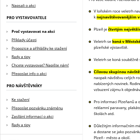
Napsali o akci
V loňském roce veletrh nav
k
nejnavštěvovanějším v
PRO VYSTAVOVATELE
Plzeň je
čtvrtým největš
Proč vystavovat na akci
Příklady účasti
Veletrh se
koná v Městské
plzeňské výstaviště.
Propozice a příhlášky ke stažení
Rady a tipy
Veletrh se koná souběžně 
Chcete vystavovat? Napište nám!
Cílovou skupinou návšt
Přeposlat info o akci
naopak návštěvu celých ro
nabízených novinek. Rodin
PRO NÁVŠTĚVNÍKY
vzbuzení zájmu k objednáv
Ke stažení
Pro informaci Plzeňanů a 
reklamní paravany, plakáto
Přeposlat pozvánku známénu
školách atd.
Zasílání informací o akci
Rady a tipy
Důležitým informačním mé
a dostane se jako pozvánk
Plzeň - město a okolí.