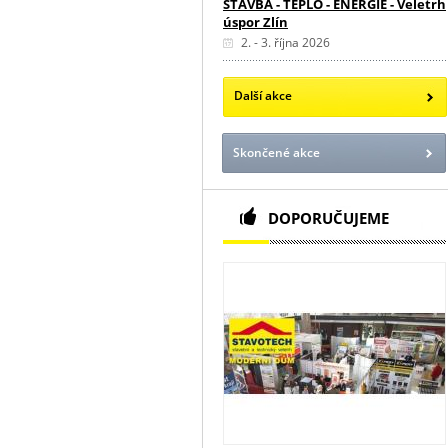
STAVBA - TEPLO - ENERGIE - Veletrh
úspor Zlín
2. - 3. října 2026
Další akce
Skončené akce
DOPORUČUJEME