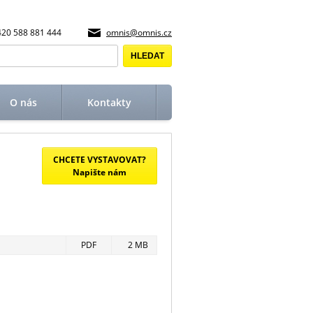
420 588 881 444
omnis@omnis.cz
O nás
Kontakty
CHCETE VYSTAVOVAT?
Napište nám
PDF
2 MB