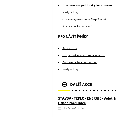
Propozice a příhlášky ke stažení
Rady a tipy
Chcete vystavovat? Napište nám!
Přeposlat info o akci
PRO NÁVŠTĚVNÍKY
Ke stažení
Přeposlat pozvánku známénu
Zasílání informací o akci
Rady a tipy
DALŠÍ AKCE
STAVBA - TEPLO - ENERGIE - Veletrh
úspor Pardubice
4. - 5. září 2026