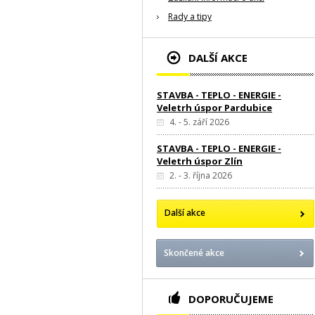
Rady a tipy
DALŠÍ AKCE
STAVBA - TEPLO - ENERGIE -
Veletrh úspor Pardubice
4. - 5. září 2026
STAVBA - TEPLO - ENERGIE -
Veletrh úspor Zlín
2. - 3. října 2026
Další akce
Skončené akce
DOPORUČUJEME