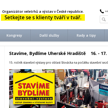
Organizátor veletrhů a výstav v České republice.
+
Setkejte se s klienty tváří v tvář.
Kongresy
Další služby
Rady a tipy
Stavíme, Bydlíme Uherské Hradiště 16. - 17. 
15. ročník stavební výstavy pro oblast Slovácka na počátku stavební sez