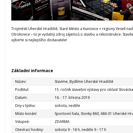
Trojměstí Uherské Hradiště, Staré Město a Kunovice + regiony Veselí na
Otrokovice – to je vydatný zdroj zájemců o stavbu a rekonstrukce. Stavíte
vyberte si nejlepšího dodavatele!
Základní informace
Název:
Stavíme, Bydlíme Uherské Hradiště
Podtitul:
15. ročník stavební výstavy pro oblast Slováck
Datum:
16. - 17. března 2019
Dny v týdnu:
sobota, neděle
Místo konání
Sportovní hala, Stonky 860, 686 01 Uherské Hr
Vstupné:
ZDARMA
Otevírací hodiny:
sobota 9 - 18 h, neděle 9 - 17 h