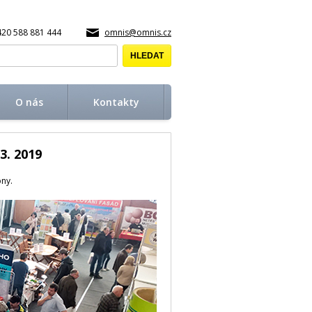
420 588 881 444
omnis@omnis.cz
O nás
Kontakty
3. 2019
óny.